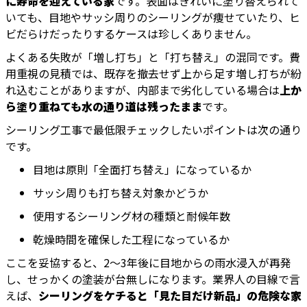
に寿命を迎えている家
です。表面はきれいに塗り替えられて
いても、目地やサッシ周りのシーリングが痩せていたり、ヒ
ビだらけだったりするケースは珍しくありません。
よくある失敗が「増し打ち」と「打ち替え」の混同です。費
用重視の見積では、既存を撤去せず上から足す増し打ちが紛
れ込むことがありますが、内部まで劣化している場合は
上か
ら塗り重ねても水の通り道は残ったまま
です。
シーリング工事で最低限チェックしたいポイントは次の通り
です。
目地は原則「全面打ち替え」になっているか
サッシ周りも打ち替え対象かどうか
使用するシーリング材の種類と耐候年数
乾燥時間を確保した工程になっているか
ここを妥協すると、2〜3年後に目地からの雨水浸入が再発
し、せっかくの塗装が台無しになります。業界人の目線で言
えば、
シーリングをケチると「見た目だけ新品」の危険な家