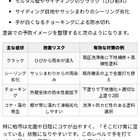
モルタル壁やサイディングのクラック（ひび割れ）
サイディング目地やサッシまわりのシーリング劣化
手が白くなるチョーキングによる防水切れ
塗装での予防イメージを整理すると次のようになります。
主な症状
放置リスク
有効な対策の例
高圧洗浄後に下地補修＋高
クラック
ひびから雨水が浸入
弾性塗料
シーリング
サッシまわりからの雨染
既存撤去の上で全面打ち替
劣化
み
え
チョーキン
下塗りで下地強化＋適切な
外壁全体の防水性能低下
グ
上塗り2回
コケ・藻の
壁が常に濡れて凍結劣化
洗浄＋防カビ性のある塗料
発生
しやすい
選択
特に柏市は北面や日陰にコケが出やすく、「そこだけ常に湿
っている」状態になりやすいです。このレベルで手を打て