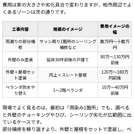
費用は家の大きさや劣化具合で変わりますが、柏市周辺でよ
くあるゾーンは次の通りです。
費用イメージの
工事内容
規模のイメージ
幅
雨漏りの部分補
サッシ周り1箇所のシーリング
数万円〜十数万
修
補修など
円
80万〜130万円
外壁のみ塗装
延床30坪前後の戸建て
前後
外壁＋屋根セッ
120万〜180万
同上＋スレート屋根
ト塗装
円前後
ベランダ防水や
10万〜40万円
1〜2階ベランダ
り替え
前後
現場でよく見るのは、最初は「雨染み1箇所」でも、調べる
と外壁のチョーキングやひび、シーリング劣化が広範囲に出
ているケースです。
部分補修を繰り返すより、外壁と屋根をセットで塗装し、ベ