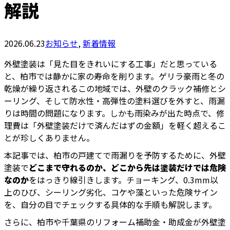
解説
2026.06.23
お知らせ
,
新着情報
外壁塗装は「見た目をきれいにする工事」だと思っている
と、柏市では静かに家の寿命を削ります。ゲリラ豪雨と冬の
乾燥が繰り返されるこの地域では、外壁のクラック補修とシ
ーリング、そして防水性・高弾性の塗料選びを外すと、雨漏
りは時間の問題になります。しかも雨染みが出た時点で、修
理費は「外壁塗装だけで済んだはずの金額」を軽く超えるこ
とが珍しくありません。
本記事では、柏市の戸建てで雨漏りを予防するために、外壁
塗装で
どこまで守れるのか、どこから先は塗装だけでは危険
なのか
をはっきり線引きします。チョーキング、0.3mm以
上のひび、シーリング劣化、コケや藻といった危険サイン
を、自分の目でチェックする具体的な手順も解説します。
さらに、柏市や千葉県のリフォーム補助金・助成金が外壁塗