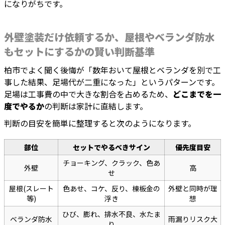
になりがちです。
外壁塗装だけ依頼するか、屋根やベランダ防水
もセットにするかの賢い判断基準
柏市でよく聞く後悔が「数年おいて屋根とベランダを別で工
事した結果、足場代が二重になった」というパターンです。
足場は工事費の中で大きな割合を占めるため、
どこまでを一
度でやるか
の判断は家計に直結します。
判断の目安を簡単に整理すると次のようになります。
部位
セットでやるべきサイン
優先度目安
チョーキング、クラック、色あ
外壁
高
せ
屋根(スレート
色あせ、コケ、反り、棟板金の
外壁と同時が理
等)
浮き
想
ひび、膨れ、排水不良、水たま
ベランダ防水
雨漏りリスク大
り