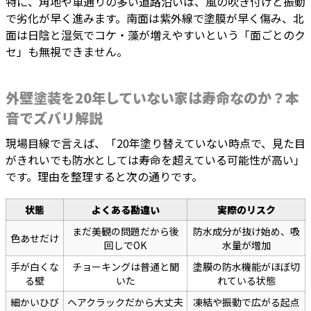
特に、角地や車通りの多い道路沿いは、風の吹き付けと振動
で劣化が早く進みます。南面は紫外線で塗膜が早く傷み、北
面は日陰と湿気でコケ・藻が増えやすいという「面ごとのク
セ」も無視できません。
外壁塗装を20年していない家は寿命なのか？本
音でズバリ解説
現場目線で言えば、「20年塗り替えていない時点で、見た目
がきれいでも防水としては寿命を超えている可能性が高い」
です。理由を整理すると次の通りです。
状態
よくある勘違い
実際のリスク
まだ美観の問題だから後
防水成分が抜け始め、吸
色あせだけ
回しでOK
水量が増加
手が白くな
チョーキングは普通と聞
塗膜の防水機能がほぼ切
る壁
いた
れている状態
細かいひび
ヘアクラックだから大丈夫
凍結や振動で広がる起点