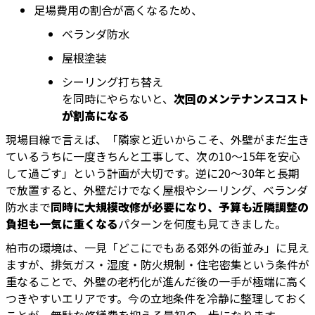
足場費用の割合が高くなるため、
ベランダ防水
屋根塗装
シーリング打ち替え
を同時にやらないと、
次回のメンテナンスコスト
が割高になる
現場目線で言えば、「隣家と近いからこそ、外壁がまだ生き
ているうちに一度きちんと工事して、次の10〜15年を安心
して過ごす」という計画が大切です。逆に20〜30年と長期
で放置すると、外壁だけでなく屋根やシーリング、ベランダ
防水まで
同時に大規模改修が必要になり、予算も近隣調整の
負担も一気に重くなる
パターンを何度も見てきました。
柏市の環境は、一見「どこにでもある郊外の街並み」に見え
ますが、排気ガス・湿度・防火規制・住宅密集という条件が
重なることで、外壁の老朽化が進んだ後の一手が極端に高く
つきやすいエリアです。今の立地条件を冷静に整理しておく