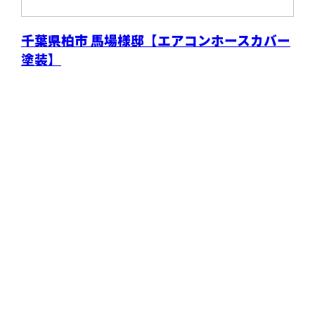
千葉県柏市 馬場様邸【エアコンホースカバー
塗装】
CONTACT
電話でのお問い合わせ
04-7151-0476