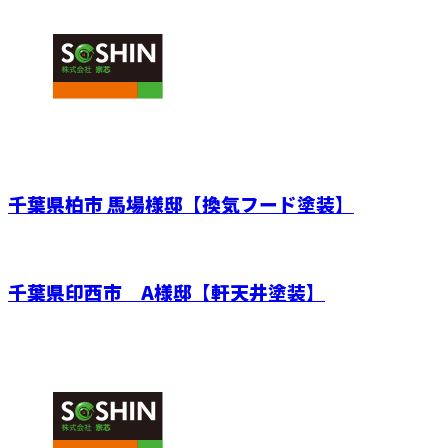
千葉県柏市 馬場様邸【換気フード塗装】
千葉県印西市 A様邸【軒天井塗装】